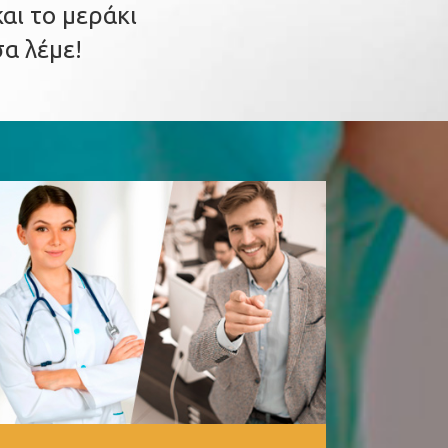
ι το μεράκι
α λέμε!