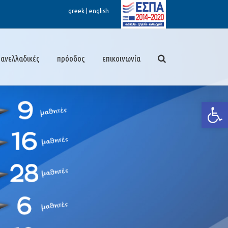
greek
|
english
πανελλαδικές
πρόοδος
επικοινωνία
Ανοίξτε