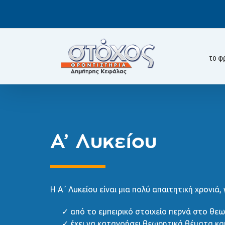
Skip
to
content
το φ
Α’ Λυκείου
Η Α΄ Λυκείου είναι μια πολύ απαιτητική χρονιά, 
από το εμπειρικό στοιχείο περνά στο θε
έχει να κατανοήσει θεωρητικά θέματα και 