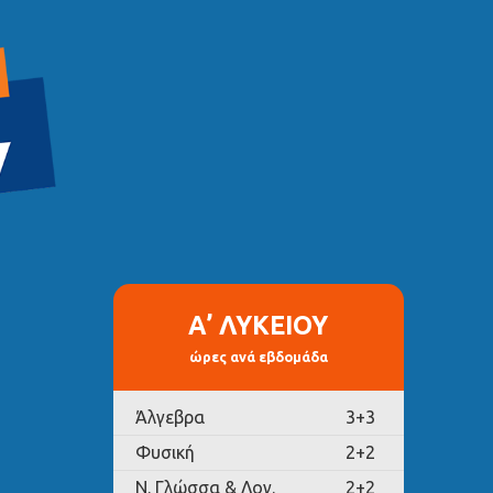
Α’ ΛΥΚΕΙΟΥ
ώρες ανά εβδομάδα
Άλγεβρα
3+3
Φυσική
2+2
Ν. Γλώσσα & Λογ.
2+2