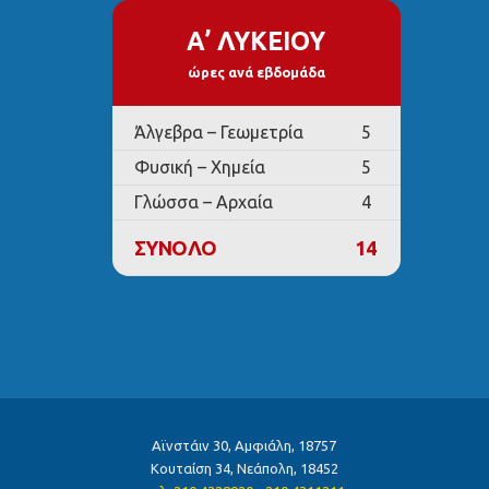
Α’ ΛΥΚΕΙΟΥ
ώρες ανά εβδομάδα
Άλγεβρα – Γεωμετρία
5
Φυσική – Χημεία
5
Γλώσσα – Αρχαία
4
ΣΥΝΟΛΟ
14
Αϊνστάιν 30, Αμφιάλη, 18757
Κουταίση 34, Νεάπολη, 18452