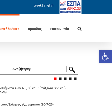
greek
|
english
πανελλαδικές
πρόοδος
επικοινωνία
Ανοίξτε