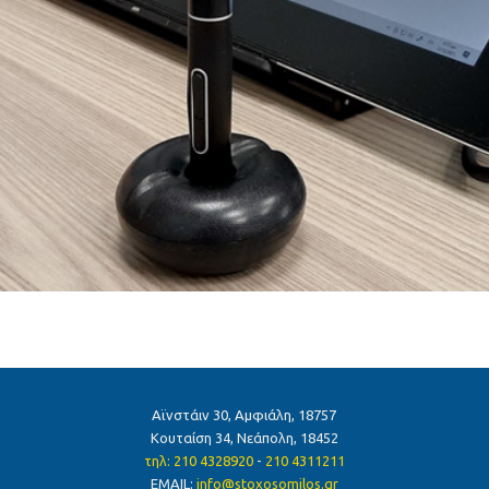
Αϊνστάιν 30, Αμφιάλη, 18757
Κουταίση 34, Νεάπολη, 18452
τηλ: 210 4328920
-
210 4311211
ΕMAIL:
info@stoxosomilos.gr